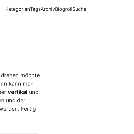
Kategorien
Tags
Archiv
Blogroll
Suche
0° drehen möchte
ann kann man
ber
vertikal
und
en und der
werden. Fertig