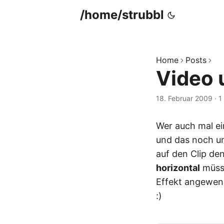
/home/strubbl
Home
Posts
Video 
18. Februar 2009
·
1
Wer auch mal ei
und das noch un
auf den Clip de
horizontal
müsse
Effekt angewend
:)