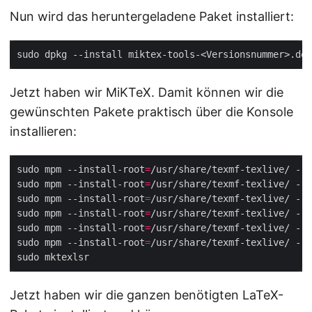
Nun wird das heruntergeladene Paket installiert:
Jetzt haben wir MiKTeX. Damit können wir die
gewünschten Pakete praktisch über die Konsole
installieren:
sudo mpm --install-root
=
sudo mpm --install-root
=
/usr/share/texmf-texlive/ --i
sudo mpm --install-root
=
/usr/share/texmf-texlive/ --i
sudo mpm --install-root
=
/usr/share/texmf-texlive/ --i
sudo mpm --install-root
=
/usr/share/texmf-texlive/ --i
sudo mpm --install-root
=
/usr/share/texmf-texlive/ --i
Jetzt haben wir die ganzen benötigten LaTeX-