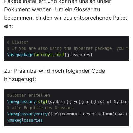
Pakete installiert und können uns an unser
Dokument wenden. Um ein Glossar zu
bekommen, binden wir das entsprechende Paket
ein:
\usepackage
[acronym,toc]
Zur Präambel wird noch folgender Code
hinzugefügt:
\newglossary
[slg]
\newglossaryentry
\makeglossaries